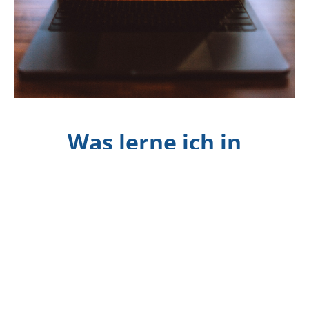
Was lerne ich in
diesem Kurs?
Im Rahmen des Aufbaus einer europäischen
Geodateninfrastruktur (INSPIRE) müssen
Geodaten
einheitlich im Koordinatensystem
ETRS89/UTM
gespeichert werden. Viele Daten
liegen immer noch in Gauss Krüger vor.